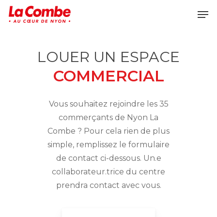
Skip
Men
to
main
content
LOUER UN ESPACE
COMMERCIAL
Vous souhaitez rejoindre les 35
commerçants de Nyon La
Combe ? Pour cela rien de plus
simple, remplissez le formulaire
de contact ci-dessous. Un.e
collaborateur.trice du centre
prendra contact avec vous.