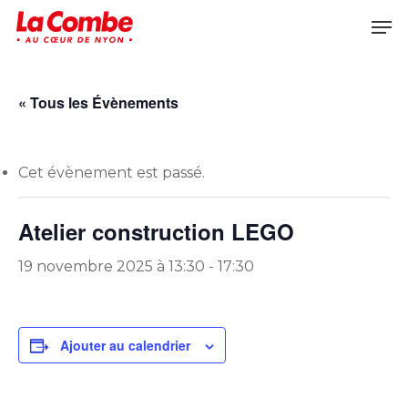
Skip
Men
to
main
content
« Tous les Évènements
Cet évènement est passé.
Atelier construction LEGO
19 novembre 2025 à 13:30
-
17:30
Ajouter au calendrier