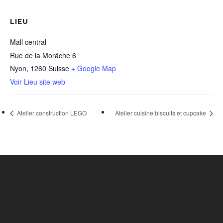
LIEU
Mall central
Rue de la Morâche 6
Nyon
,
1260
Suisse
+ Google Map
Voir Lieu site web
Atelier construction LEGO
Atelier cuisine biscuits et cupcake