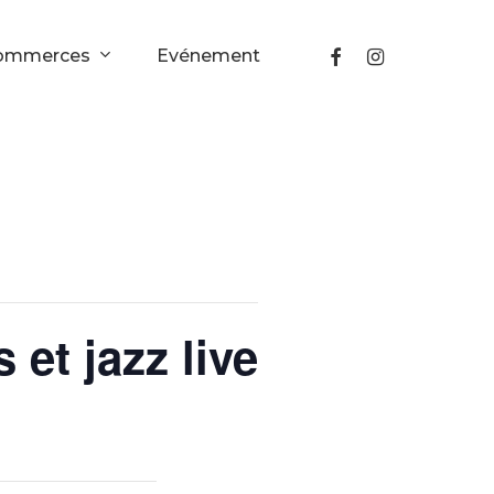
facebook
instagram
ommerces
Evénement
 et jazz live